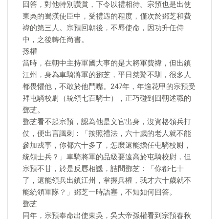
回答，對他特別讚賞，下令以禮相待。宗預也是出使
東吳的蜀漢使臣中，受禮遇的程度，僅次於鄧芝和費
禕的第三人。宗預回朝後，不辱使命，因功升任侍
中，之後轉任尚書。
孫權
當時，在朝中主持軍國大事的是大將軍費禕，但出鎮
江州，身為車騎將軍的鄧芝，平日桀驁不馴，很多人
都畏懼他，不敢於他鬥嘴。247年，年逾花甲的宗預受
拜屯騎校尉（統領七百騎士），正巧碰到回朝述職的
鄧芝。
鄧芝看不起宗預，認為他是文官出身，沒資格領兵打
仗，便出言諷刺：「按照禮法，六十歲的老人就不能
參加戎事，你都六十多了，怎麼還能擔任屯騎校尉，
統領士兵？」車騎將軍的品級要遠高於屯騎校尉，但
宗預不甘，於是反唇相譏，詰問鄧芝：「你都七十
了，還能領兵出鎮江州，掌握兵權，我才六十歲就不
能統領軍隊？」鄧芝一時語塞，不知如何回答。
鄧芝
同年，宗預奉命出使東吳，吳大帝孫權看到宗預春秋