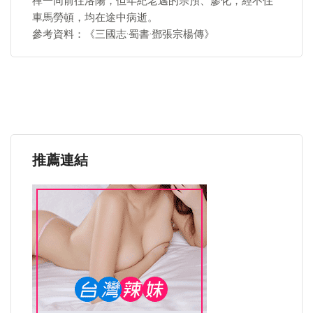
禪一同前往洛陽，但年紀老邁的宗預、廖化，經不住
車馬勞頓，均在途中病逝。
參考資料：《三國志·蜀書·鄧張宗楊傳》
推薦連結