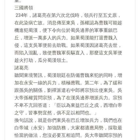
重。
三國將領
​ 234年，諸葛亮在第六次北伐時，領兵行至五丈原，
在此染病亡故。消息傳至東吳，孫權認為曹魏可能趁
機進犯蜀漢，便下令向位於蜀吳邊界的軍事重鎮巴
丘，增派一萬多人的兵力。如果蜀漢能打退曹魏入
侵，這支吳軍便前去助戰。如果蜀漢因諸葛亮去世，
而陷入混亂，致使曹魏軍長驅直入，那麼這支吳軍便
趁火打劫，瓜分蜀漢領土。
諸葛亮
聽聞東境警訊，蜀漢朝廷在防備曹魏來犯的同時，增
加在永安一線的兵力，積極應戰。第二年，為了緩和
跟孫吳的關係，劉禪派遣右中郎將宗預出使東吳。吳
大帝孫權質問宗預，為了在漢吳邊界增派兵力。宗預
不卑不亢回答道：「臣以為東益巴丘之戍，西增白帝
之守，皆事勢宜然，俱不足以相問也。」
換句話說，就是你們東吳在巴丘增加兵力，我們也在
白帝城（永安）加強防務，大家都適應局勢，採取最
恰當的做法，您沒必要互相追問。吳大帝聽聞宗預的