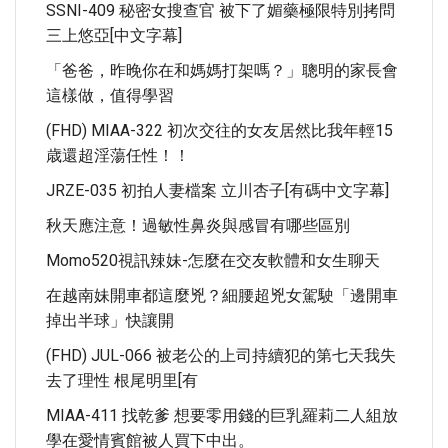
SSNI-409 秘密女搜查官 被下了媚藥極限特別拷問
三上悠亞[中文字幕]
「爸爸，昨晚你在和媽媽打架嗎？」聰明的家長會
這樣做，值得學習
(FHD) MIAA-322 初次交往的女友居然比我年輕15
歳還超淫蕩任性！！
JRZE-035 初拍人妻檔案 立川杏子[有碼中文字幕]
秋天應注意！過敏性鼻炎與感冒有哪些區別
Momo520視訊辣妹-怎麼在交友軟體和女生聊天
在越南妹開車都這麼兇？細腰超兇女駕駛「邊開車
掉出半球」快讓開
(FHD) JUL-066 被老公的上司持續犯的第七天我失
去了理性 根尾明里[有
MIAA-411 找乾爹 想要零用錢的巨乳羅莉二人組放
學在愛情賓館被人買下中出。