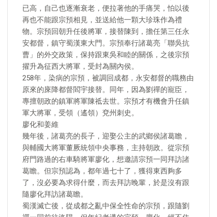
已高，自己也逐漸衰老，便拉著他的手痛哭，怕以後
再也不能跟宗預相見，並送給他一顆大珍珠作為禮
物。宗預回朝升任後將軍，接替陳到，擔任第三任永
安都督，鎮守蜀漢東大門。宗預奉行諸葛亮「聯吳抗
曹」的外交政策，保持跟東吳和睦的關係，之後宗預
擢升為征西大將軍，受封為關內侯。
258年，染病的宗預，被調回成都，永安都督的職務由
原來的庲降都督閻宇接替。同年，因為劉禪的寵臣，
專擅朝政的鎮軍將軍陳祗去世。宗預才有機會升任鎮
軍大將軍，受領（遙領）兗州刺史。
廖化和姜維
幾年後，諸葛亮的長子，迎娶公主的武鄉侯諸葛瞻，
與輔國大將軍董厥統領中央事務，主持朝政。從宗預
府門路過的右車騎將軍廖化，想邀請宗預一同拜訪諸
葛瞻。但宗預認為，都年過七十了，獲得東西夠多
了，沒必要為求得什麼，而去拜訪晚輩，於是沒有跟
隨廖化拜訪諸葛瞻。
蜀漢滅亡後，從成都之亂中保全性命的宗預，跟隨劉