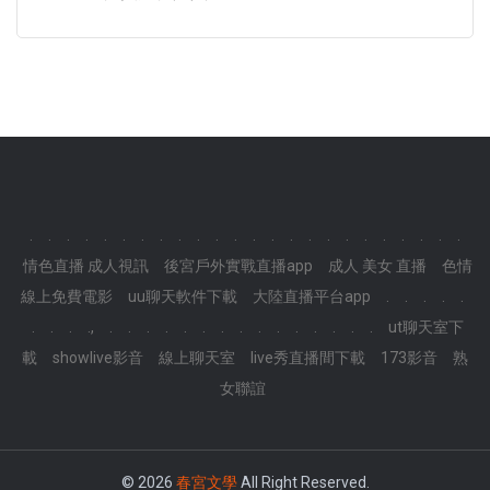
.
.
.
.
.
.
.
.
.
.
.
.
.
.
.
.
.
.
.
.
.
.
.
.
情色直播 成人視訊
後宮戶外實戰直播app
成人 美女 直播
色情
線上免費電影
uu聊天軟件下載
大陸直播平台app
.
.
.
.
.
.
.
.
.,
.
.
.
.
.
.
.
.
.
.
.
.
.
.
.
ut聊天室下
載
showlive影音
線上聊天室
live秀直播間下載
173影音
熟
女聯誼
© 2026
春宮文學
All Right Reserved.