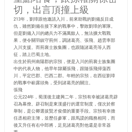
切，出言頂撞上級
213年，劉璋跟他邀請入川，前來助戰的劉備反目成
仇，雖然劉備在接下來的戰事中，擊敗劉璋的軍隊。
但是劉備入川的總兵力不滿萬餘人，無法擴大戰戰
果，便令關羽鎮守荊州，調諸葛亮、張飛、趙雲率部
入川支援。而荊襄士族集團，也跟隨諸葛亮等人西
征，踏上巴蜀土地。
出生於荊州南陽郡的宗預，便是入川的荊襄士族集團
中的代表人物，他早年隸屬張飛，跟隨張飛掃蕩西
川，平定巴郡、巴西二郡。年輕的宗預，在西征劉璋
的戰事中嶄露頭角，受到諸葛亮的關注。
張飛
公元224年，蜀漢後主建興二年，宗預有幸被諸葛亮辟
召為幕僚。辟召制是東漢盛行的選官制度，僅次於察
舉制，是公卿選拔賢才俊傑的重要手段。宗預有幸擔
任丞相府主簿，並歷任參軍，跟馬謖的職務相同，而
後又升任有右中郎將，足見諸葛亮對他還是非常器